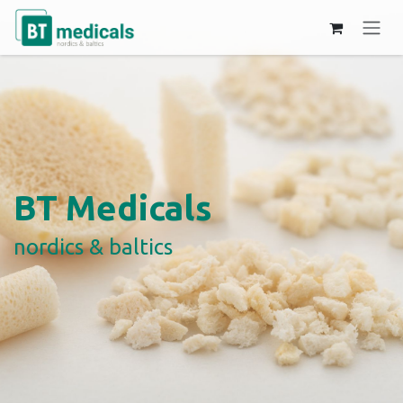
Skip to Content
BT Medicals
nordics & baltics