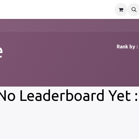
ukter
Vævsdonasjon
Downloads
Kontakt oss
Ne
e
Rank by :
No Leaderboard Yet :