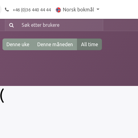
ttbutikk
Norsk bokmål
+46 (0)36 440 44 44
Denne uke
Denne måneden
All time
(